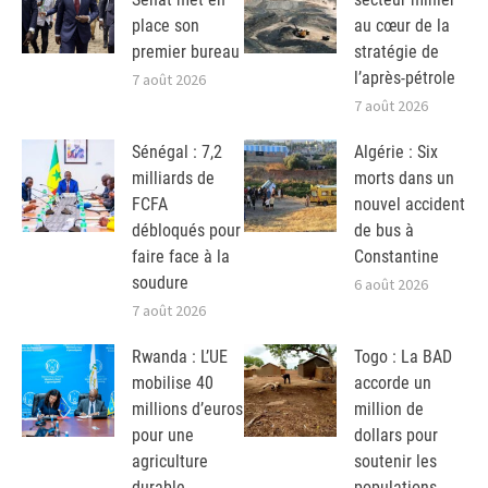
place son
au cœur de la
premier bureau
stratégie de
l’après-pétrole
7 août 2026
7 août 2026
Sénégal : 7,2
Algérie : Six
milliards de
morts dans un
FCFA
nouvel accident
débloqués pour
de bus à
faire face à la
Constantine
soudure
6 août 2026
7 août 2026
Rwanda : L’UE
Togo : La BAD
mobilise 40
accorde un
millions d’euros
million de
pour une
dollars pour
agriculture
soutenir les
durable
populations