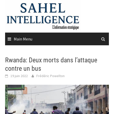
Skip
to
content
Main Menu
Rwanda: Deux morts dans l’attaque
contre un bus
19 juin 2022
Frédéric Powelton