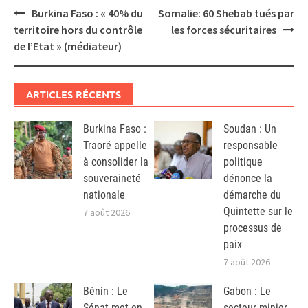
Post
Burkina Faso : « 40% du
Somalie: 60 Shebab tués par
navigation
territoire hors du contrôle
les forces sécuritaires
de l’Etat » (médiateur)
ARTICLES RÉCENTS
Burkina Faso :
Soudan : Un
Traoré appelle
responsable
à consolider la
politique
souveraineté
dénonce la
nationale
démarche du
Quintette sur le
7 août 2026
processus de
paix
7 août 2026
Bénin : Le
Gabon : Le
Sénat met en
secteur minier