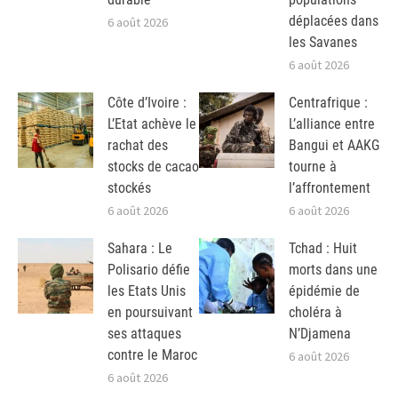
déplacées dans
6 août 2026
les Savanes
6 août 2026
Côte d’Ivoire :
Centrafrique :
L’Etat achève le
L’alliance entre
rachat des
Bangui et AAKG
stocks de cacao
tourne à
stockés
l’affrontement
6 août 2026
6 août 2026
Sahara : Le
Tchad : Huit
Polisario défie
morts dans une
les Etats Unis
épidémie de
en poursuivant
choléra à
ses attaques
N’Djamena
contre le Maroc
6 août 2026
6 août 2026