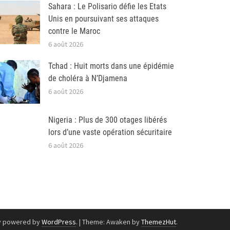
Sahara : Le Polisario défie les Etats
Unis en poursuivant ses attaques
contre le Maroc
6 août 2026
Tchad : Huit morts dans une épidémie
de choléra à N’Djamena
6 août 2026
Nigeria : Plus de 300 otages libérés
lors d’une vaste opération sécuritaire
6 août 2026
y powered by
WordPress
.
|
Theme: Awaken by
ThemezHut
.