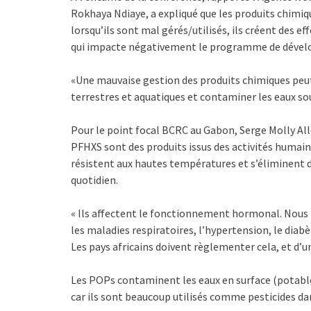
Rokhaya Ndiaye, a expliqué que les produits chimiqu
lorsqu’ils sont mal gérés/utilisés, ils créent des 
qui impacte négativement le programme de dévelo
«Une mauvaise gestion des produits chimiques peu
terrestres et aquatiques et contaminer les eaux sou
Pour le point focal BCRC au Gabon, Serge Molly Allo
PFHXS sont des produits issus des activités humain
résistent aux hautes températures et s’éliminent d
quotidien.
« Ils affectent le fonctionnement hormonal. Nous l
les maladies respiratoires, l’hypertension, le dia
Les pays africains doivent règlementer cela, et d’u
Les POPs contaminent les eaux en surface (potable)
car ils sont beaucoup utilisés comme pesticides dan