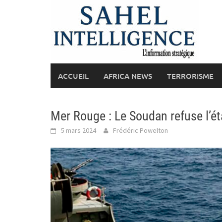
Skip
to
content
ACCUEIL
AFRICA NEWS
TERRORISME
Mer Rouge : Le Soudan refuse l’ét
5 mars 2024
Frédéric Powelton