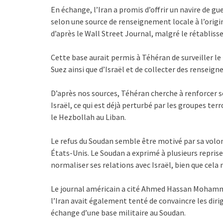
En échange, l’Iran a promis d’offrir un navire de g
selon une source de renseignement locale à l’origi
d’après le Wall Street Journal, malgré le rétablis
Cette base aurait permis à Téhéran de surveiller le
Suez ainsi que d’Israël et de collecter des renseign
D’après nos sources, Téhéran cherche à renforcer so
Israël, ce qui est déjà perturbé par les groupes te
le Hezbollah au Liban.
Le refus du Soudan semble être motivé par sa volon
États-Unis. Le Soudan a exprimé à plusieurs reprise
normaliser ses relations avec Israël, bien que cela 
Le journal américain a cité Ahmed Hassan Mohamm
l’Iran avait également tenté de convaincre les dir
échange d’une base militaire au Soudan.