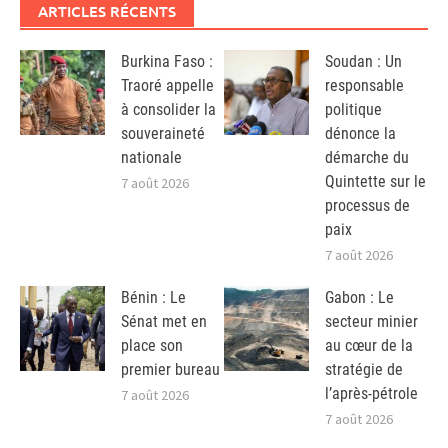
ARTICLES RÉCENTS
Burkina Faso :
Soudan : Un
Traoré appelle
responsable
à consolider la
politique
souveraineté
dénonce la
nationale
démarche du
Quintette sur le
7 août 2026
processus de
paix
7 août 2026
Bénin : Le
Gabon : Le
Sénat met en
secteur minier
place son
au cœur de la
premier bureau
stratégie de
l’après-pétrole
7 août 2026
7 août 2026