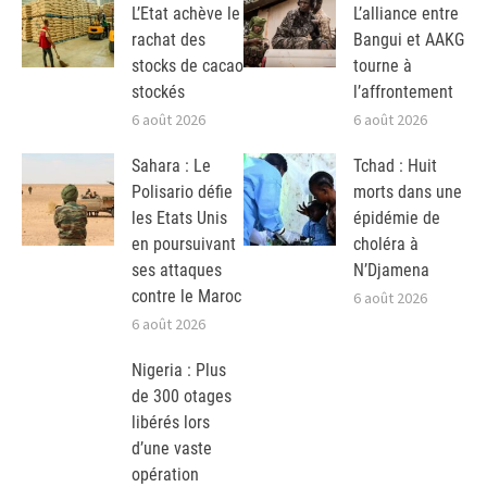
L’Etat achève le
L’alliance entre
rachat des
Bangui et AAKG
stocks de cacao
tourne à
stockés
l’affrontement
6 août 2026
6 août 2026
Sahara : Le
Tchad : Huit
Polisario défie
morts dans une
les Etats Unis
épidémie de
en poursuivant
choléra à
ses attaques
N’Djamena
contre le Maroc
6 août 2026
6 août 2026
Nigeria : Plus
de 300 otages
libérés lors
d’une vaste
opération