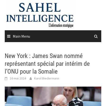
Skip
to
content
Main Menu
New York : James Swan nommé
représentant spécial par intérim de
l’ONU pour la Somalie
16 mai 2024
Karol Biedermann