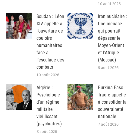
10 août 2026
Soudan : Léon
Iran nucléaire :
XIV appelle à
Une menace
l’ouverture de
qui pourrait
couloirs
dépasser le
humanitaires
Moyen-Orient
face à
et l’Afrique
l’escalade des
(Mossad)
combats
9 août 2026
10 août 2026
Algérie :
Burkina Faso :
Psychologie
Traoré appelle
d’un régime
à consolider la
militaire
souveraineté
vieillissant
nationale
(psychiatres)
7 août 2026
8 août 2026