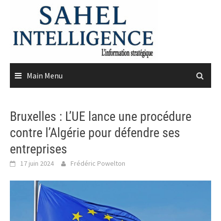
Skip
to
content
Main Menu
Bruxelles : L’UE lance une procédure
contre l’Algérie pour défendre ses
entreprises
17 juin 2024
Frédéric Powelton