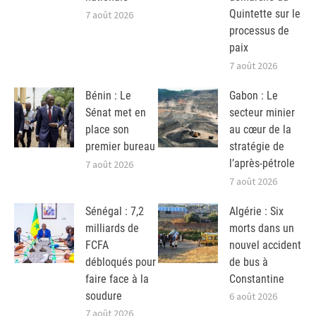
Quintette sur le
7 août 2026
processus de
paix
7 août 2026
Bénin : Le
Gabon : Le
Sénat met en
secteur minier
place son
au cœur de la
premier bureau
stratégie de
l’après-pétrole
7 août 2026
7 août 2026
Sénégal : 7,2
Algérie : Six
milliards de
morts dans un
FCFA
nouvel accident
débloqués pour
de bus à
faire face à la
Constantine
soudure
6 août 2026
7 août 2026