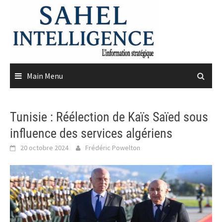
Skip
to
content
Main Menu
Tunisie : Réélection de Kaïs Saïed sous
influence des services algériens
20 octobre 2024
Frédéric Powelton