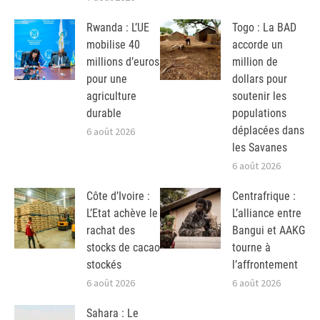
Rwanda : L’UE
Togo : La BAD
mobilise 40
accorde un
millions d’euros
million de
pour une
dollars pour
agriculture
soutenir les
durable
populations
déplacées dans
6 août 2026
les Savanes
6 août 2026
Côte d’Ivoire :
Centrafrique :
L’Etat achève le
L’alliance entre
rachat des
Bangui et AAKG
stocks de cacao
tourne à
stockés
l’affrontement
6 août 2026
6 août 2026
Sahara : Le