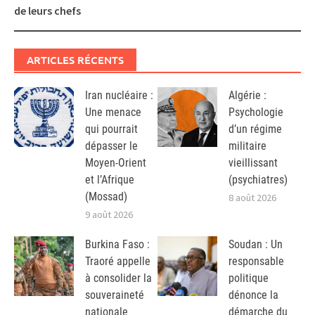
de leurs chefs
ARTICLES RÉCENTS
Iran nucléaire :
Algérie :
Une menace
Psychologie
qui pourrait
d’un régime
dépasser le
militaire
Moyen-Orient
vieillissant
et l’Afrique
(psychiatres)
(Mossad)
8 août 2026
9 août 2026
Burkina Faso :
Soudan : Un
Traoré appelle
responsable
à consolider la
politique
souveraineté
dénonce la
nationale
démarche du