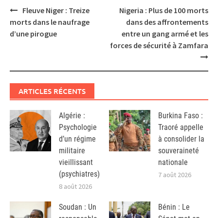
Post
Fleuve Niger : Treize
Nigeria : Plus de 100 morts
navigation
morts dans le naufrage
dans des affrontements
d’une pirogue
entre un gang armé et les
forces de sécurité à Zamfara
ARTICLES RÉCENTS
Algérie :
Burkina Faso :
Psychologie
Traoré appelle
d’un régime
à consolider la
militaire
souveraineté
vieillissant
nationale
(psychiatres)
7 août 2026
8 août 2026
Soudan : Un
Bénin : Le