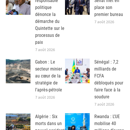
responsable
Sénat met en
politique
place son
dénonce la
premier bureau
démarche du
7 août 2026
Quintette sur le
processus de
paix
7 août 2026
Gabon : Le
Sénégal : 7,2
secteur minier
milliards de
au cœur de la
FCFA
stratégie de
débloqués pour
l’après-pétrole
faire face à la
soudure
7 août 2026
7 août 2026
Algérie : Six
Rwanda : L’UE
morts dans un
mobilise 40