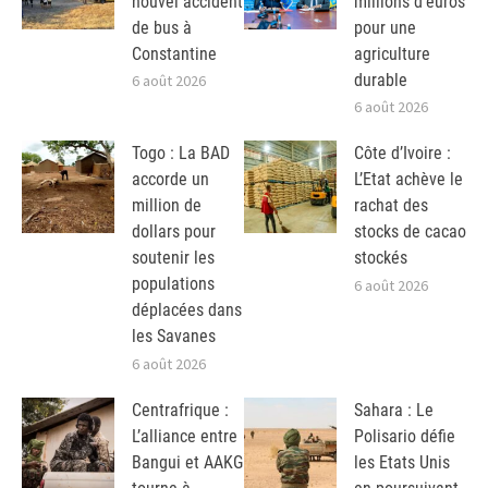
nouvel accident
millions d’euros
de bus à
pour une
Constantine
agriculture
durable
6 août 2026
6 août 2026
Togo : La BAD
Côte d’Ivoire :
accorde un
L’Etat achève le
million de
rachat des
dollars pour
stocks de cacao
soutenir les
stockés
populations
6 août 2026
déplacées dans
les Savanes
6 août 2026
Centrafrique :
Sahara : Le
L’alliance entre
Polisario défie
Bangui et AAKG
les Etats Unis