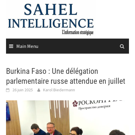
Skip
to
content
Main Menu
Burkina Faso : Une délégation
parlementaire russe attendue en juillet
26 juin 2025
Karol Biedermann