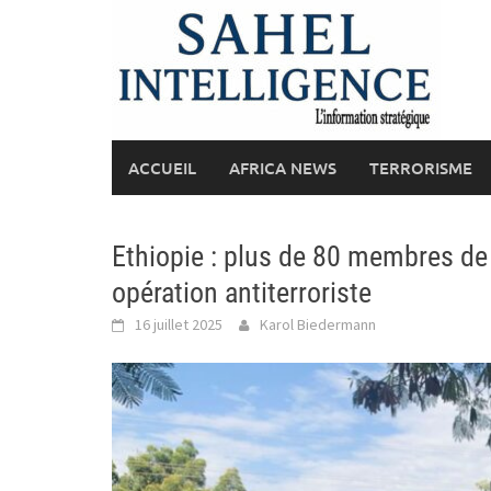
Skip
to
content
ACCUEIL
AFRICA NEWS
TERRORISME
Ethiopie : plus de 80 membres de 
opération antiterroriste
16 juillet 2025
Karol Biedermann