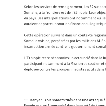
Selon les services de renseignement, les 82 suspec
Somalie, à la frontière est de l’Ethiopie. Leur objec
du pays. Des interpellations ont notamment eu lieu
auraient apporté un soutien financier ou logistique
Cette opération survient dans un contexte régional
Somalie voisine, perpétrées par les miliciens Al-Sh
insurrection armée contre le gouvernement somali
L’Ethiopie reste néanmoins un acteur clé dans la lu
participant notamment à la Mission de soutien et d
déployée contre les groupes jihadistes actifs dans 
Post
Kenya : Trois soldats tués dans une attaque à
navigation
l’engin explosif improvisé dans le comté de Lamu