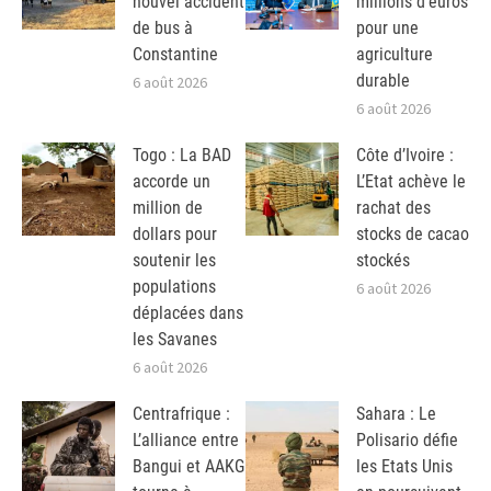
nouvel accident
millions d’euros
de bus à
pour une
Constantine
agriculture
durable
6 août 2026
6 août 2026
Togo : La BAD
Côte d’Ivoire :
accorde un
L’Etat achève le
million de
rachat des
dollars pour
stocks de cacao
soutenir les
stockés
populations
6 août 2026
déplacées dans
les Savanes
6 août 2026
Centrafrique :
Sahara : Le
L’alliance entre
Polisario défie
Bangui et AAKG
les Etats Unis