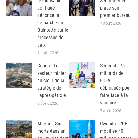
responsable
Sénat met en
politique
place son
dénonce la
premier bureau
démarche du
7 août 2026
Quintette sur le
processus de
paix
7 août 2026
Gabon : Le
Sénégal : 7,2
secteur minier
milliards de
au cœur de la
FCFA
stratégie de
débloqués pour
l’après-pétrole
faire face à la
soudure
7 août 2026
7 août 2026
Algérie : Six
Rwanda : L’UE
morts dans un
mobilise 40