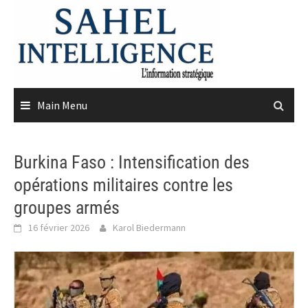
Skip
to
content
Main Menu
Burkina Faso : Intensification des
opérations militaires contre les
groupes armés
16 février 2026
Karol Biedermann