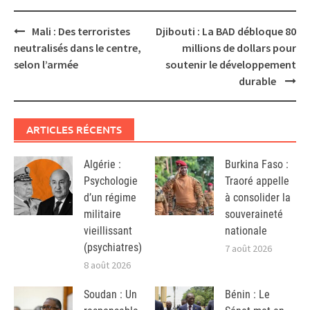
Post
Mali : Des terroristes
Djibouti : La BAD débloque 80
navigation
neutralisés dans le centre,
millions de dollars pour
selon l’armée
soutenir le développement
durable
ARTICLES RÉCENTS
Algérie :
Burkina Faso :
Psychologie
Traoré appelle
d’un régime
à consolider la
militaire
souveraineté
vieillissant
nationale
(psychiatres)
7 août 2026
8 août 2026
Soudan : Un
Bénin : Le