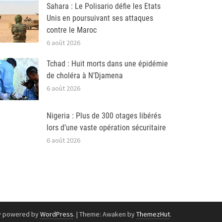
Sahara : Le Polisario défie les Etats
Unis en poursuivant ses attaques
contre le Maroc
6 août 2026
Tchad : Huit morts dans une épidémie
de choléra à N’Djamena
6 août 2026
Nigeria : Plus de 300 otages libérés
lors d’une vaste opération sécuritaire
6 août 2026
y powered by
WordPress
.
|
Theme: Awaken by
ThemezHut
.