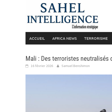
Skip
to
content
ACCUEIL
AFRICA NEWS
TERRORISME
Mali : Des terroristes neutralisés 
16 février 2026
Samuel Benshimon