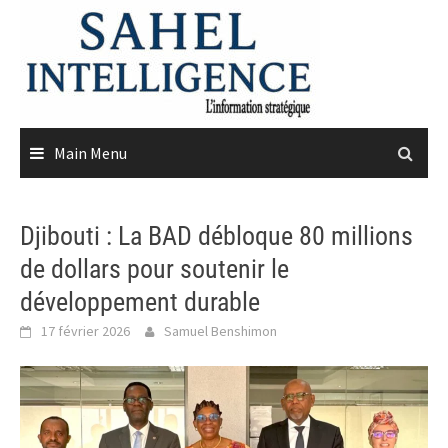
Skip
to
content
Main Menu
Djibouti : La BAD débloque 80 millions
de dollars pour soutenir le
développement durable
17 février 2026
Samuel Benshimon