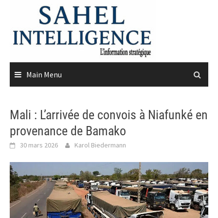
Skip
to
content
Main Menu
Mali : L’arrivée de convois à Niafunké en
provenance de Bamako
30 mars 2026
Karol Biedermann