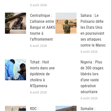
6 août 2026
Centrafrique :
Sahara : Le
L’alliance entre
Polisario défie
Bangui et AAKG
les Etats Unis
tourne à
en poursuivant
l’affrontement
ses attaques
contre le Maroc
6 août 2026
6 août 2026
Tchad : Huit
Nigeria : Plus
morts dans une
de 300 otages
épidémie de
libérés lors
choléra à
d’une vaste
N’Djamena
opération
sécuritaire
6 août 2026
6 août 2026
RDC :
Somalie :