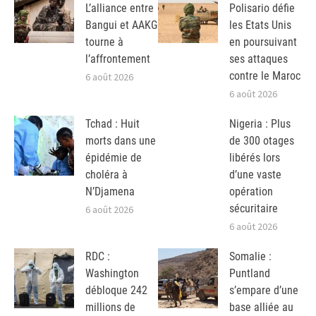
L’alliance entre
Polisario défie
Bangui et AAKG
les Etats Unis
tourne à
en poursuivant
l’affrontement
ses attaques
contre le Maroc
6 août 2026
6 août 2026
Tchad : Huit
Nigeria : Plus
morts dans une
de 300 otages
épidémie de
libérés lors
choléra à
d’une vaste
N’Djamena
opération
sécuritaire
6 août 2026
6 août 2026
RDC :
Somalie :
Washington
Puntland
débloque 242
s’empare d’une
millions de
base alliée au