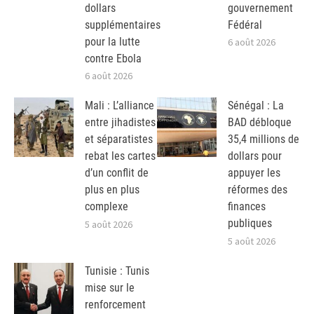
dollars
gouvernement
supplémentaires
Fédéral
pour la lutte
6 août 2026
contre Ebola
6 août 2026
Mali : L’alliance
Sénégal : La
entre jihadistes
BAD débloque
et séparatistes
35,4 millions de
rebat les cartes
dollars pour
d’un conflit de
appuyer les
plus en plus
réformes des
complexe
finances
publiques
5 août 2026
5 août 2026
Tunisie : Tunis
mise sur le
renforcement