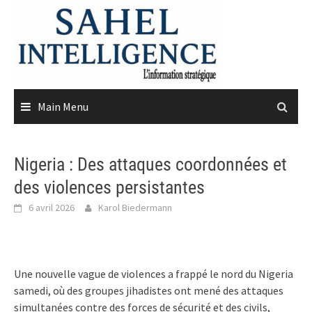
Skip
to
content
Main Menu
Nigeria : Des attaques coordonnées et
des violences persistantes
6 avril 2026
Karol Biedermann
Une nouvelle vague de violences a frappé le nord du Nigeria
samedi, où des groupes jihadistes ont mené des attaques
simultanées contre des forces de sécurité et des civils,