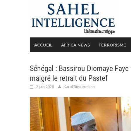
Skip
to
content
ACCUEIL
AFRICA NEWS
TERRORISME
Sénégal : Bassirou Diomaye Fay
malgré le retrait du Pastef
2 juin 2026
Karol Biedermann