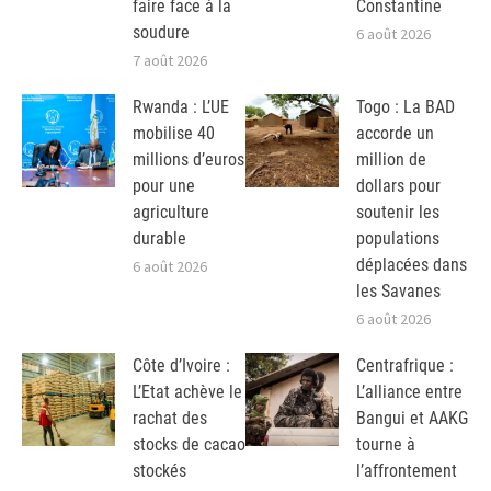
faire face à la
Constantine
soudure
6 août 2026
7 août 2026
Rwanda : L’UE
Togo : La BAD
mobilise 40
accorde un
millions d’euros
million de
pour une
dollars pour
agriculture
soutenir les
durable
populations
déplacées dans
6 août 2026
les Savanes
6 août 2026
Côte d’Ivoire :
Centrafrique :
L’Etat achève le
L’alliance entre
rachat des
Bangui et AAKG
stocks de cacao
tourne à
stockés
l’affrontement