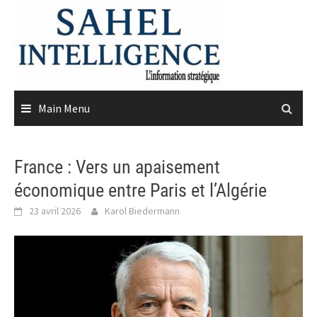
Skip
to
content
Main Menu
France : Vers un apaisement
économique entre Paris et l’Algérie
23 avril 2026
Karol Biedermann