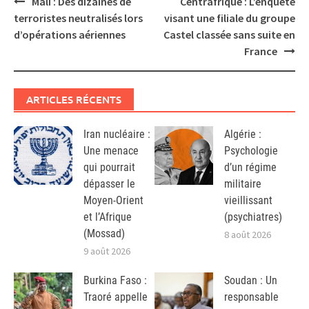
Mali : Des dizaines de
Centrafrique : L’enquête
navigation
terroristes neutralisés lors
visant une filiale du groupe
d’opérations aériennes
Castel classée sans suite en
France
ARTICLES RÉCENTS
Iran nucléaire :
Algérie :
Une menace
Psychologie
qui pourrait
d’un régime
dépasser le
militaire
Moyen-Orient
vieillissant
et l’Afrique
(psychiatres)
(Mossad)
8 août 2026
9 août 2026
Burkina Faso :
Soudan : Un
Traoré appelle
responsable