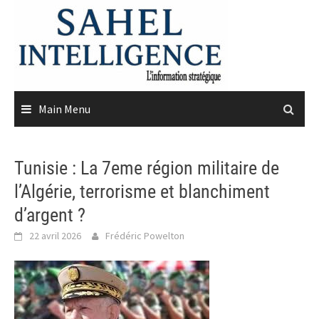
Skip
to
content
Main Menu
Tunisie : La 7eme région militaire de
l’Algérie, terrorisme et blanchiment
d’argent ?
22 avril 2026
Frédéric Powelton