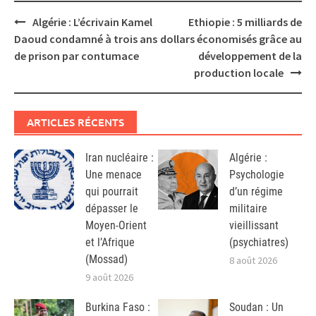
Post
Algérie : L’écrivain Kamel
Ethiopie : 5 milliards de
navigation
Daoud condamné à trois ans
dollars économisés grâce au
de prison par contumace
développement de la
production locale
ARTICLES RÉCENTS
Iran nucléaire :
Algérie :
Une menace
Psychologie
qui pourrait
d’un régime
dépasser le
militaire
Moyen-Orient
vieillissant
et l’Afrique
(psychiatres)
(Mossad)
8 août 2026
9 août 2026
Burkina Faso :
Soudan : Un