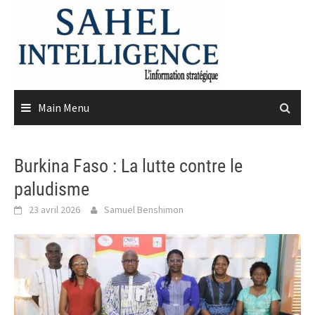
Skip
to
content
Main Menu
Burkina Faso : La lutte contre le
paludisme
23 avril 2026
Samuel Benshimon