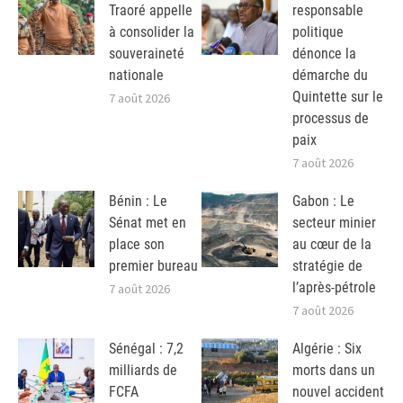
Traoré appelle
responsable
à consolider la
politique
souveraineté
dénonce la
nationale
démarche du
Quintette sur le
7 août 2026
processus de
paix
7 août 2026
Bénin : Le
Gabon : Le
Sénat met en
secteur minier
place son
au cœur de la
premier bureau
stratégie de
l’après-pétrole
7 août 2026
7 août 2026
Sénégal : 7,2
Algérie : Six
milliards de
morts dans un
FCFA
nouvel accident