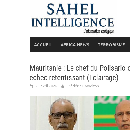
Skip
to
content
ACCUEIL
AFRICA NEWS
TERRORISME
Mauritanie : Le chef du Polisario c
échec retentissant (Eclairage)
23 avril 2026
Frédéric Powelton