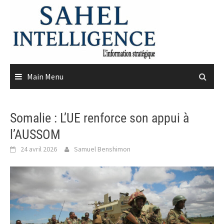
Skip
to
content
Main Menu
Somalie : L’UE renforce son appui à
l’AUSSOM
24 avril 2026
Samuel Benshimon