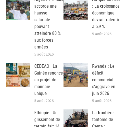
accorde une
: La croissance
hausse
économique
salariale
devrait ralentir
pouvant
à 5,9 %
atteindre 80 %
5 août 2026
aux forces
armées
5 août 2026
CEDEAO : La
Rwanda : Le
Guinée renonce
déficit
au projet de
commercial
monnaie
s’aggrave en
unique
juin 2026
5 août 2026
5 août 2026
Ethiopie : Un
La frontière
glissement de
fantôme de
terrain fait 14
Ceuta :