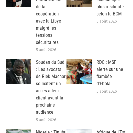
de la
plus résiliente
coopération
selon la BCM
avec la Libye
5 août 2026
malgré les
tensions
sécuritaires
5 août 2026
Soudan du Sud
RDC : MSF
: Les avocats
alerte sur une
de Riek Machar
flambée
sollicitent un
d’Ebola
accès à leur
5 août 2026
client avant la
prochaine
audience
5 août 2026
Nigeria : Tinubu
Afrique de l’Est