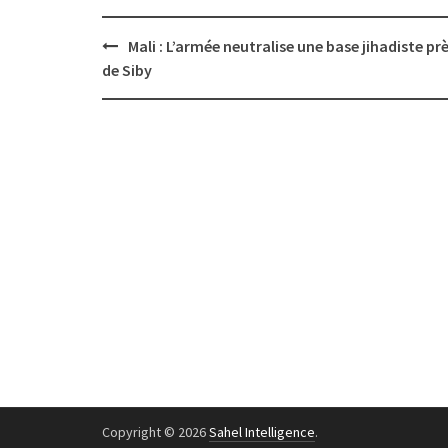
Post
Mali : L’armée neutralise une base jihadiste pr
navigation
de Siby
Copyright © 2026
Sahel Intelligence
.