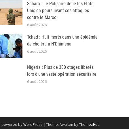
Sahara : Le Polisario défie les Etats
Unis en poursuivant ses attaques
contre le Maroc
6 août 2026
Tchad : Huit morts dans une épidémie
de choléra à N’Djamena
6 août 2026
Nigeria : Plus de 300 otages libérés
lors d’une vaste opération sécuritaire
6 août 2026
y powered by
WordPress
.
|
Theme: Awaken by
ThemezHut
.