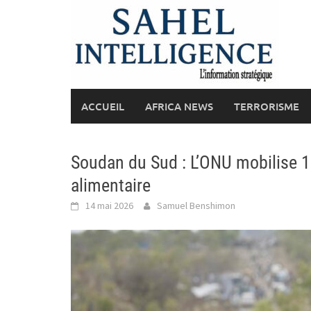
Skip
to
content
ACCUEIL
AFRICA NEWS
TERRORISME
Soudan du Sud : L’ONU mobilise 12 
alimentaire
14 mai 2026
Samuel Benshimon