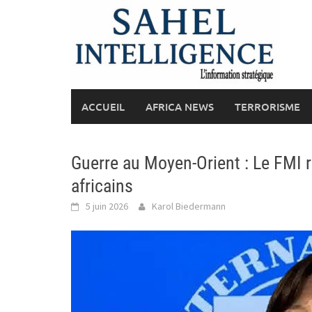
Skip
to
content
ACCUEIL
AFRICA NEWS
TERRORISME
Guerre au Moyen-Orient : Le FMI r
africains
5 juin 2026
Karol Biedermann