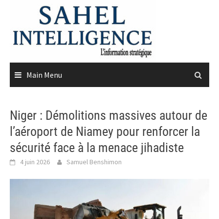
Skip
to
content
Main Menu
Niger : Démolitions massives autour de
l’aéroport de Niamey pour renforcer la
sécurité face à la menace jihadiste
4 juin 2026
Samuel Benshimon