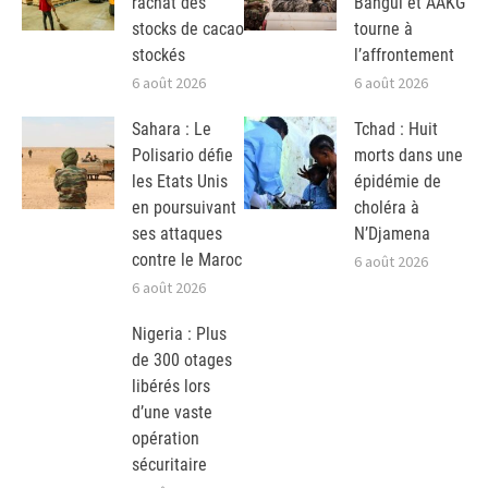
rachat des
Bangui et AAKG
stocks de cacao
tourne à
stockés
l’affrontement
6 août 2026
6 août 2026
Sahara : Le
Tchad : Huit
Polisario défie
morts dans une
les Etats Unis
épidémie de
en poursuivant
choléra à
ses attaques
N’Djamena
contre le Maroc
6 août 2026
6 août 2026
Nigeria : Plus
de 300 otages
libérés lors
d’une vaste
opération
sécuritaire