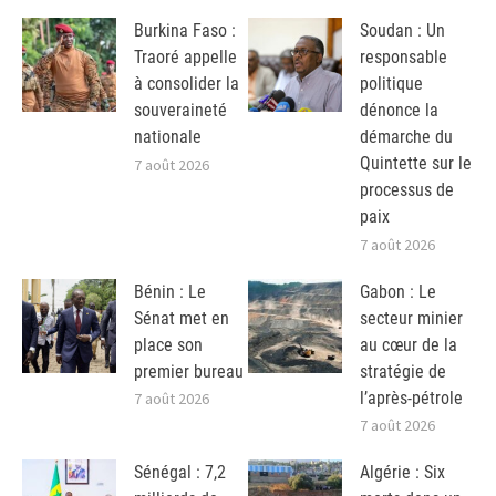
Burkina Faso :
Soudan : Un
Traoré appelle
responsable
à consolider la
politique
souveraineté
dénonce la
nationale
démarche du
Quintette sur le
7 août 2026
processus de
paix
7 août 2026
Bénin : Le
Gabon : Le
Sénat met en
secteur minier
place son
au cœur de la
premier bureau
stratégie de
l’après-pétrole
7 août 2026
7 août 2026
Sénégal : 7,2
Algérie : Six