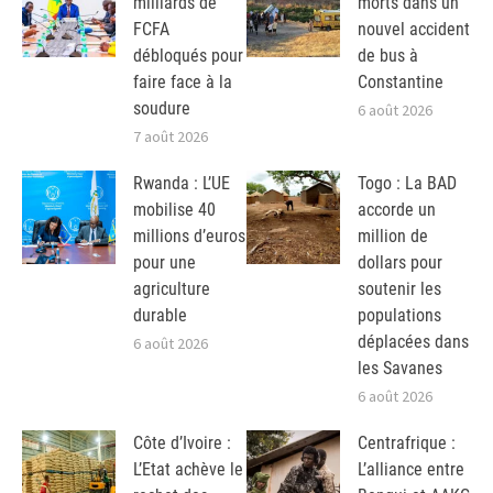
milliards de
morts dans un
FCFA
nouvel accident
débloqués pour
de bus à
faire face à la
Constantine
soudure
6 août 2026
7 août 2026
Rwanda : L’UE
Togo : La BAD
mobilise 40
accorde un
millions d’euros
million de
pour une
dollars pour
agriculture
soutenir les
durable
populations
déplacées dans
6 août 2026
les Savanes
6 août 2026
Côte d’Ivoire :
Centrafrique :
L’Etat achève le
L’alliance entre