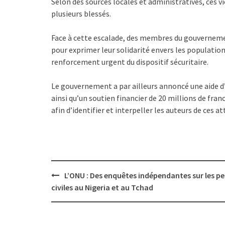
Selon des sources locales et administratives, ces v
plusieurs blessés.
Face à cette escalade, des membres du gouvernem
pour exprimer leur solidarité envers les population
renforcement urgent du dispositif sécuritaire.
Le gouvernement a par ailleurs annoncé une aide d
ainsi qu’un soutien financier de 20 millions de fra
afin d’identifier et interpeller les auteurs de ces a
Post
L’ONU : Des enquêtes indépendantes sur les pe
navigation
civiles au Nigeria et au Tchad