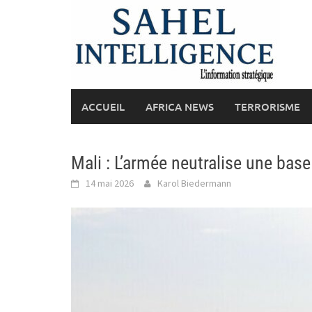
Skip
to
content
ACCUEIL
AFRICA NEWS
TERRORISME
Mali : L’armée neutralise une base
14 mai 2026
Karol Biedermann