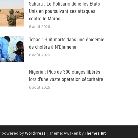
Sahara : Le Polisario défie les Etats
Unis en poursuivant ses attaques
contre le Maroc
6 août 2026
Tchad : Huit morts dans une épidémie
de choléra à N’Djamena
6 août 2026
Nigeria : Plus de 300 otages libérés
lors d’une vaste opération sécuritaire
6 août 2026
y powered by
WordPress
.
|
Theme: Awaken by
ThemezHut
.