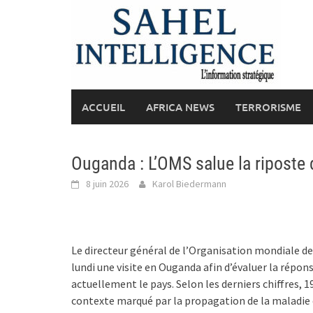
Skip
to
content
ACCUEIL
AFRICA NEWS
TERRORISME
Ouganda : L’OMS salue la riposte 
8 juin 2026
Karol Biedermann
Le directeur général de l’Organisation mondiale d
lundi une visite en Ouganda afin d’évaluer la répon
actuellement le pays. Selon les derniers chiffres, 
contexte marqué par la propagation de la maladie 