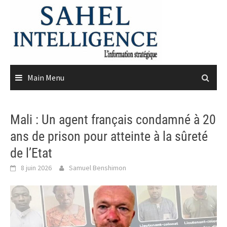
Skip
to
content
Main Menu
Mali : Un agent français condamné à 20
ans de prison pour atteinte à la sûreté
de l’Etat
8 juin 2026
Samuel Benshimon