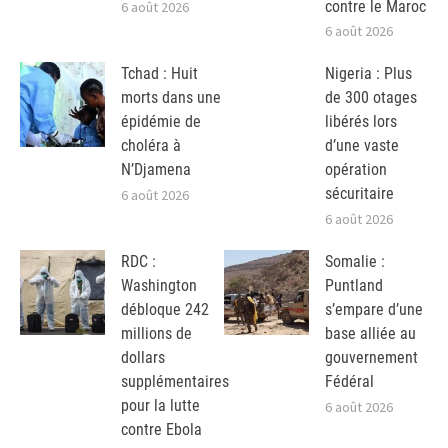
contre le Maroc
6 août 2026
6 août 2026
Tchad : Huit
Nigeria : Plus
morts dans une
de 300 otages
épidémie de
libérés lors
choléra à
d’une vaste
N’Djamena
opération
sécuritaire
6 août 2026
6 août 2026
RDC :
Somalie :
Washington
Puntland
débloque 242
s’empare d’une
millions de
base alliée au
dollars
gouvernement
supplémentaires
Fédéral
pour la lutte
6 août 2026
contre Ebola