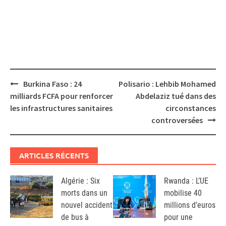
Post
Burkina Faso : 24
Polisario : Lehbib Mohamed
navigation
milliards FCFA pour renforcer
Abdelaziz tué dans des
les infrastructures sanitaires
circonstances
controversées
ARTICLES RÉCENTS
Algérie : Six
Rwanda : L’UE
morts dans un
mobilise 40
nouvel accident
millions d’euros
de bus à
pour une