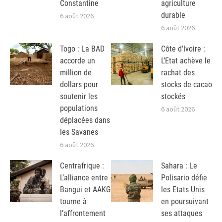
Constantine
agriculture
durable
6 août 2026
6 août 2026
Togo : La BAD
Côte d’Ivoire :
accorde un
L’Etat achève le
million de
rachat des
dollars pour
stocks de cacao
soutenir les
stockés
populations
6 août 2026
déplacées dans
les Savanes
6 août 2026
Centrafrique :
Sahara : Le
L’alliance entre
Polisario défie
Bangui et AAKG
les Etats Unis
tourne à
en poursuivant
l’affrontement
ses attaques