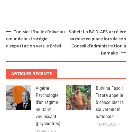
Post
Tunisie : L’huile d’olive au
Sahel : La BCID-AES accélère
navigation
cœur de la stratégie
sa mise en place lors de son
d’exportation vers le Brésil
Conseil d’administration à
Bamako
ARTICLES RÉCENTS
Algérie :
Burkina Faso :
Psychologie
Traoré appelle
d’un régime
à consolider la
militaire
souveraineté
vieillissant
nationale
(psychiatres)
7 août 2026
8 août 2026