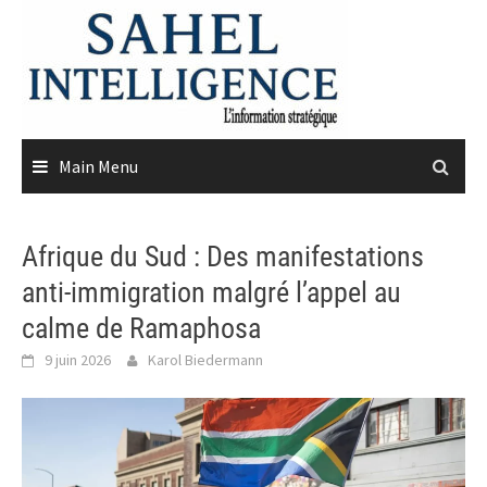
Skip
to
content
Main Menu
Afrique du Sud : Des manifestations
anti-immigration malgré l’appel au
calme de Ramaphosa
9 juin 2026
Karol Biedermann