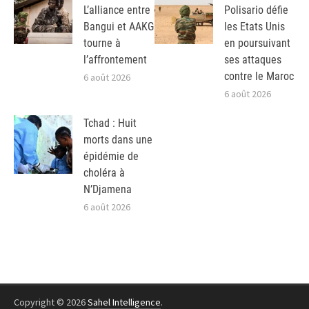
L’alliance entre
Polisario défie
Bangui et AAKG
les Etats Unis
tourne à
en poursuivant
l’affrontement
ses attaques
contre le Maroc
6 août 2026
6 août 2026
Tchad : Huit
morts dans une
épidémie de
choléra à
N’Djamena
6 août 2026
Copyright © 2026
Sahel Intelligence
.