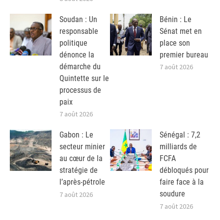
Soudan : Un
Bénin : Le
responsable
Sénat met en
politique
place son
dénonce la
premier bureau
démarche du
7 août 2026
Quintette sur le
processus de
paix
7 août 2026
Gabon : Le
Sénégal : 7,2
secteur minier
milliards de
au cœur de la
FCFA
stratégie de
débloqués pour
l’après-pétrole
faire face à la
soudure
7 août 2026
7 août 2026