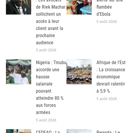
de Riek Machar
flambée
sollicitent un
d’Ebola
accès à leur
5 août 2026
client avant la
prochaine
audience
5 août 2026
Nigeria : Tinubu
Afrique de l’Est
accorde une
: La croissance
hausse
économique
salariale
devrait ralentir
pouvant
à 5,9 %
atteindre 80 %
5 août 2026
aux forces
armées
5 août 2026
CEDEAO : La
Rwanda : Le