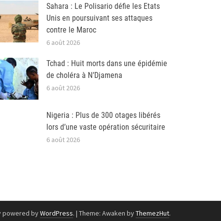
Sahara : Le Polisario défie les Etats
Unis en poursuivant ses attaques
contre le Maroc
6 août 2026
Tchad : Huit morts dans une épidémie
de choléra à N’Djamena
6 août 2026
Nigeria : Plus de 300 otages libérés
lors d’une vaste opération sécuritaire
6 août 2026
y powered by
WordPress
.
|
Theme: Awaken by
ThemezHut
.