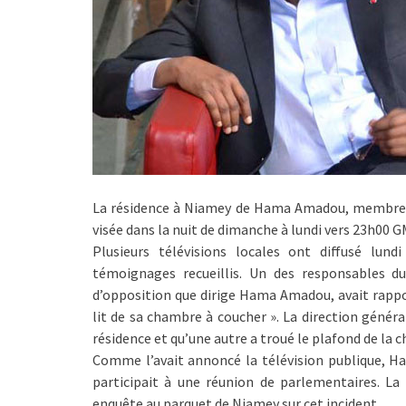
La résidence à Niamey de Hama Amadou, membre de
visée dans la nuit de dimanche à lundi vers 23h00 GM
Plusieurs télévisions locales ont diffusé lun
témoignages recueillis. Un des responsables 
d’opposition que dirige Hama Amadou, avait rappor
lit de sa chambre à coucher ». La direction général
résidence et qu’une autre a troué le plafond de la
Comme l’avait annoncé la télévision publique, Ha
participait à une réunion de parlementaires. La 
enquête au parquet de Niamey sur cet incident.