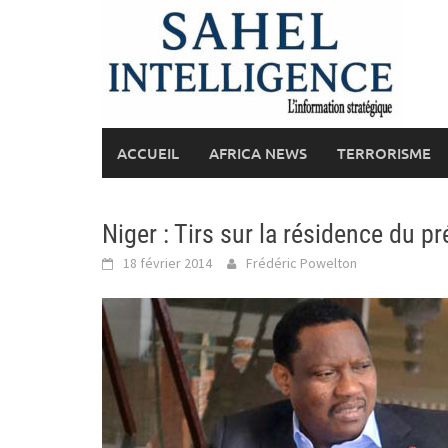
Skip
to
content
ACCUEIL
AFRICA NEWS
TERRORISME
Niger : Tirs sur la résidence du p
18 février 2014
Frédéric Powelton