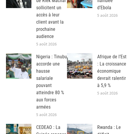
de Riek Machar
flambée
sollicitent un
d’Ebola
accès à leur
5 août 2026
client avant la
prochaine
audience
5 août 2026
Nigeria : Tinubu
Afrique de l’Est
accorde une
: La croissance
hausse
économique
salariale
devrait ralentir
pouvant
à 5,9 %
atteindre 80 %
5 août 2026
aux forces
armées
5 août 2026
CEDEAO : La
Rwanda : Le