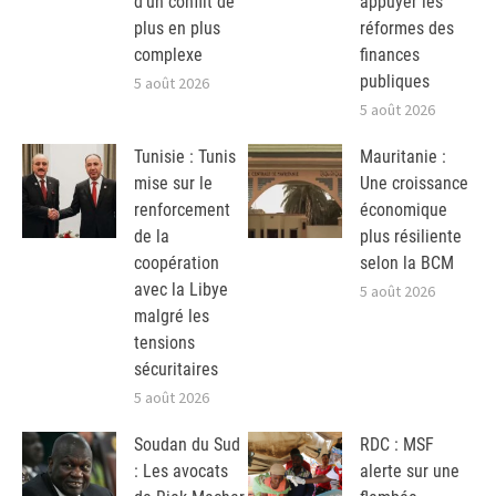
d’un conflit de
appuyer les
plus en plus
réformes des
complexe
finances
publiques
5 août 2026
5 août 2026
Tunisie : Tunis
Mauritanie :
mise sur le
Une croissance
renforcement
économique
de la
plus résiliente
coopération
selon la BCM
avec la Libye
5 août 2026
malgré les
tensions
sécuritaires
5 août 2026
Soudan du Sud
RDC : MSF
: Les avocats
alerte sur une