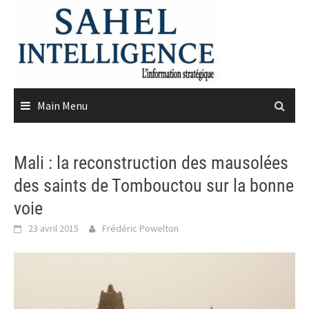
Skip
to
content
Main Menu
Mali : la reconstruction des mausolées
des saints de Tombouctou sur la bonne
voie
23 avril 2015
Frédéric Powelton