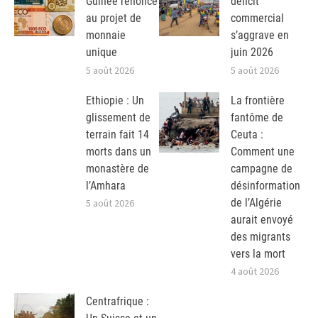
Guinée renonce
déficit
au projet de
commercial
monnaie
s’aggrave en
unique
juin 2026
5 août 2026
5 août 2026
Ethiopie : Un
La frontière
glissement de
fantôme de
terrain fait 14
Ceuta :
morts dans un
Comment une
monastère de
campagne de
l’Amhara
désinformation
de l’Algérie
5 août 2026
aurait envoyé
des migrants
vers la mort
4 août 2026
Centrafrique :