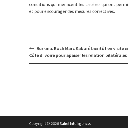
conditions qui menacent les critères qui ont permi
et pour encourager des mesures correctives.
Post
Burkina: Roch Marc Kaboré bientôt en visite e
navigation
Côte d’Ivoire pour apaiser les relation bilatérales
Copyright © 2026
Sahel Intelligence
.