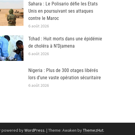
Sahara : Le Polisario défie les Etats
Unis en poursuivant ses attaques
contre le Maroc
6 août 2026
Tchad : Huit morts dans une épidémie
de choléra à N’Djamena
6 août 2026
Nigeria : Plus de 300 otages libérés
lors d’une vaste opération sécuritaire
6 août 2026
y powered by
WordPress
.
|
Theme: Awaken by
ThemezHut
.