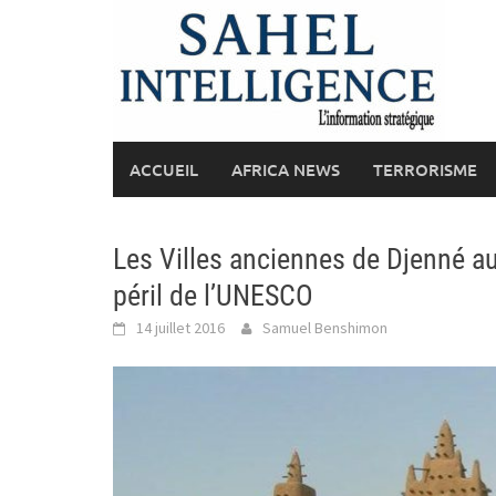
Skip
to
content
ACCUEIL
AFRICA NEWS
TERRORISME
Les Villes anciennes de Djenné a
péril de l’UNESCO
14 juillet 2016
Samuel Benshimon