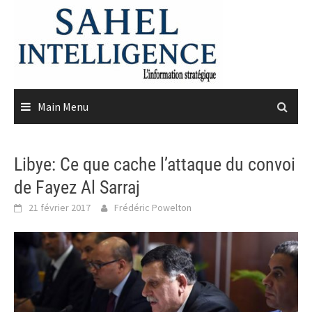
Skip
to
content
Main Menu
Libye: Ce que cache l’attaque du convoi
de Fayez Al Sarraj
21 février 2017
Frédéric Powelton