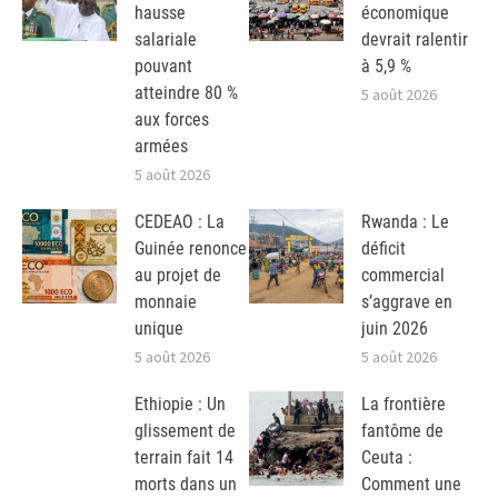
hausse
économique
salariale
devrait ralentir
pouvant
à 5,9 %
atteindre 80 %
5 août 2026
aux forces
armées
5 août 2026
CEDEAO : La
Rwanda : Le
Guinée renonce
déficit
au projet de
commercial
monnaie
s’aggrave en
unique
juin 2026
5 août 2026
5 août 2026
Ethiopie : Un
La frontière
glissement de
fantôme de
terrain fait 14
Ceuta :
morts dans un
Comment une