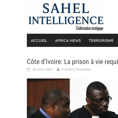
Skip
to
content
ACCUEIL
AFRICA NEWS
TERRORISME
Côte d’Ivoire: La prison à vie re
28 mars 2017
Frédéric Powelton