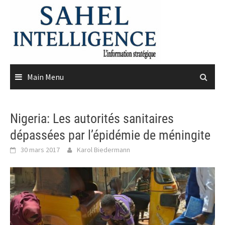
Skip
to
content
Main Menu
Nigeria: Les autorités sanitaires
dépassées par l’épidémie de méningite
30 mars 2017
Karol Biedermann