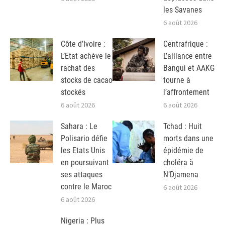
les Savanes
6 août 2026
Côte d’Ivoire :
Centrafrique :
L’Etat achève le
L’alliance entre
rachat des
Bangui et AAKG
stocks de cacao
tourne à
stockés
l’affrontement
6 août 2026
6 août 2026
Sahara : Le
Tchad : Huit
Polisario défie
morts dans une
les Etats Unis
épidémie de
en poursuivant
choléra à
ses attaques
N’Djamena
contre le Maroc
6 août 2026
6 août 2026
Nigeria : Plus