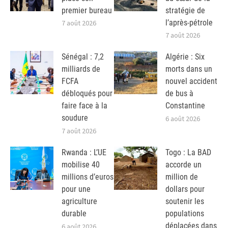
premier bureau
stratégie de
l’après-pétrole
7 août 2026
7 août 2026
Sénégal : 7,2
Algérie : Six
milliards de
morts dans un
FCFA
nouvel accident
débloqués pour
de bus à
faire face à la
Constantine
soudure
6 août 2026
7 août 2026
Rwanda : L’UE
Togo : La BAD
mobilise 40
accorde un
millions d’euros
million de
pour une
dollars pour
agriculture
soutenir les
durable
populations
déplacées dans
6 août 2026