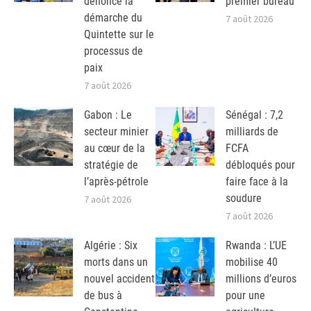
dénonce la
premier bureau
démarche du
7 août 2026
Quintette sur le
processus de
paix
7 août 2026
Gabon : Le
Sénégal : 7,2
secteur minier
milliards de
au cœur de la
FCFA
stratégie de
débloqués pour
l’après-pétrole
faire face à la
soudure
7 août 2026
7 août 2026
Algérie : Six
Rwanda : L’UE
morts dans un
mobilise 40
nouvel accident
millions d’euros
de bus à
pour une