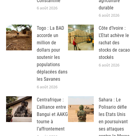
Constantine
agriculture
durable
6 août 2026
6 août 2026
Togo : La BAD
Côte d’Ivoire :
accorde un
L’Etat achève le
million de
rachat des
dollars pour
stocks de cacao
soutenir les
stockés
populations
6 août 2026
déplacées dans
les Savanes
6 août 2026
Centrafrique :
Sahara : Le
L’alliance entre
Polisario défie
Bangui et AAKG
les Etats Unis
tourne à
en poursuivant
l’affrontement
ses attaques