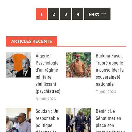
Posts
1
2
3
4
Next
navigation
ARTICLES RÉCENTS
Algérie :
Burkina Faso :
Psychologie
Traoré appelle
d’un régime
à consolider la
militaire
souveraineté
vieillissant
nationale
(psychiatres)
7 août 2026
8 août 2026
Soudan : Un
Bénin : Le
responsable
Sénat met en
politique
place son