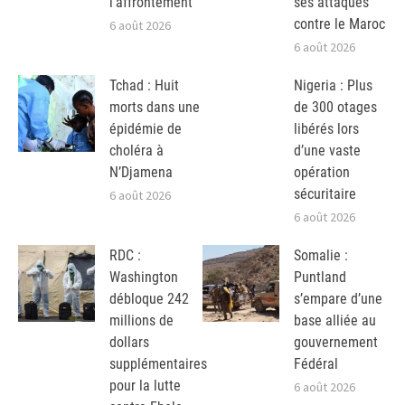
l’affrontement
ses attaques
contre le Maroc
6 août 2026
6 août 2026
Tchad : Huit
Nigeria : Plus
morts dans une
de 300 otages
épidémie de
libérés lors
choléra à
d’une vaste
N’Djamena
opération
sécuritaire
6 août 2026
6 août 2026
RDC :
Somalie :
Washington
Puntland
débloque 242
s’empare d’une
millions de
base alliée au
dollars
gouvernement
supplémentaires
Fédéral
pour la lutte
6 août 2026