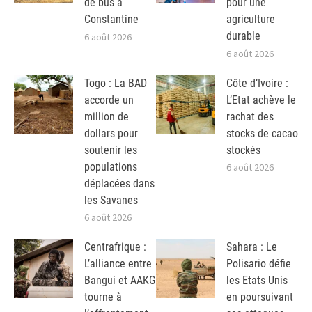
de bus à
pour une
Constantine
agriculture
durable
6 août 2026
6 août 2026
Togo : La BAD
Côte d’Ivoire :
accorde un
L’Etat achève le
million de
rachat des
dollars pour
stocks de cacao
soutenir les
stockés
populations
6 août 2026
déplacées dans
les Savanes
6 août 2026
Centrafrique :
Sahara : Le
L’alliance entre
Polisario défie
Bangui et AAKG
les Etats Unis
tourne à
en poursuivant