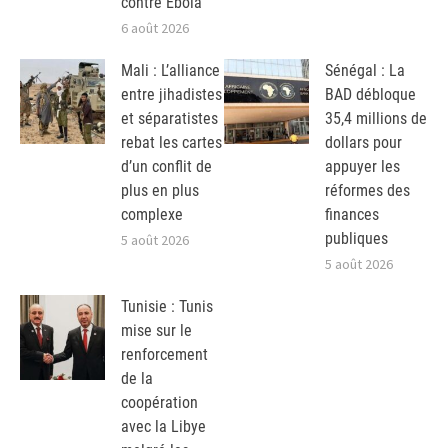
contre Ebola
6 août 2026
Mali : L’alliance
Sénégal : La
entre jihadistes
BAD débloque
et séparatistes
35,4 millions de
rebat les cartes
dollars pour
d’un conflit de
appuyer les
plus en plus
réformes des
complexe
finances
publiques
5 août 2026
5 août 2026
Tunisie : Tunis
mise sur le
renforcement
de la
coopération
avec la Libye