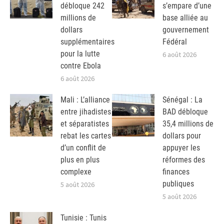
débloque 242
s’empare d’une
millions de
base alliée au
dollars
gouvernement
supplémentaires
Fédéral
pour la lutte
6 août 2026
contre Ebola
6 août 2026
Mali : L’alliance
Sénégal : La
entre jihadistes
BAD débloque
et séparatistes
35,4 millions de
rebat les cartes
dollars pour
d’un conflit de
appuyer les
plus en plus
réformes des
complexe
finances
publiques
5 août 2026
5 août 2026
Tunisie : Tunis