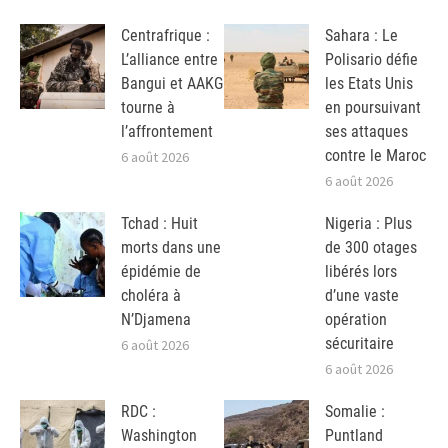
Centrafrique :
Sahara : Le
L’alliance entre
Polisario défie
Bangui et AAKG
les Etats Unis
tourne à
en poursuivant
l’affrontement
ses attaques
contre le Maroc
6 août 2026
6 août 2026
Tchad : Huit
Nigeria : Plus
morts dans une
de 300 otages
épidémie de
libérés lors
choléra à
d’une vaste
N’Djamena
opération
sécuritaire
6 août 2026
6 août 2026
RDC :
Somalie :
Washington
Puntland