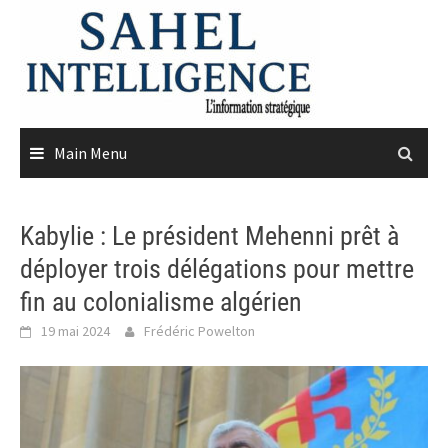
Skip
to
content
Main Menu
Kabylie : Le président Mehenni prêt à
déployer trois délégations pour mettre
fin au colonialisme algérien
19 mai 2024
Frédéric Powelton