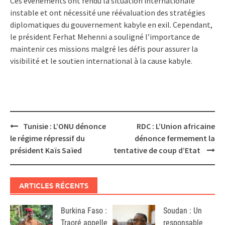
Ces événements ont rendu la situation internationale
instable et ont nécessité une réévaluation des stratégies
diplomatiques du gouvernement kabyle en exil. Cependant,
le président Ferhat Mehenni a souligné l’importance de
maintenir ces missions malgré les défis pour assurer la
visibilité et le soutien international à la cause kabyle.
Post
Tunisie : L’ONU dénonce
RDC : L’Union africaine
navigation
le régime répressif du
dénonce fermement la
président Kaïs Saïed
tentative de coup d’Etat
ARTICLES RÉCENTS
Burkina Faso :
Soudan : Un
Traoré appelle
responsable