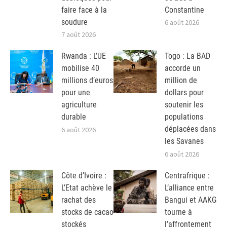
faire face à la
Constantine
soudure
6 août 2026
7 août 2026
Rwanda : L’UE
Togo : La BAD
mobilise 40
accorde un
millions d’euros
million de
pour une
dollars pour
agriculture
soutenir les
durable
populations
déplacées dans
6 août 2026
les Savanes
6 août 2026
Côte d’Ivoire :
Centrafrique :
L’Etat achève le
L’alliance entre
rachat des
Bangui et AAKG
stocks de cacao
tourne à
stockés
l’affrontement