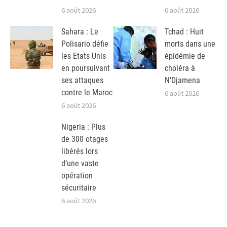
6 août 2026
6 août 2026
Sahara : Le
Tchad : Huit
Polisario défie
morts dans une
les Etats Unis
épidémie de
en poursuivant
choléra à
ses attaques
N’Djamena
contre le Maroc
6 août 2026
6 août 2026
Nigeria : Plus
de 300 otages
libérés lors
d’une vaste
opération
sécuritaire
6 août 2026