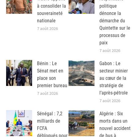
à consolider la
politique
souveraineté
dénonce la
nationale
démarche du
Quintette sur le
7 août 2026
processus de
paix
7 août 2026
Bénin : Le
Gabon : Le
Sénat met en
secteur minier
place son
au cœur de la
premier bureau
stratégie de
l’après-pétrole
7 août 2026
7 août 2026
Sénégal : 7,2
Algérie : Six
milliards de
morts dans un
FCFA
nouvel accident
débloqués pour
de bus à