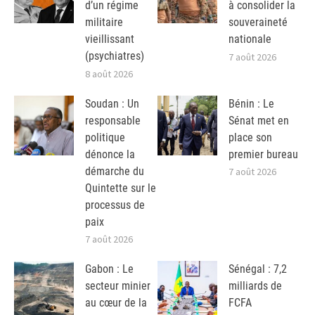
d’un régime
à consolider la
militaire
souveraineté
vieillissant
nationale
(psychiatres)
7 août 2026
8 août 2026
Soudan : Un
Bénin : Le
responsable
Sénat met en
politique
place son
dénonce la
premier bureau
démarche du
7 août 2026
Quintette sur le
processus de
paix
7 août 2026
Gabon : Le
Sénégal : 7,2
secteur minier
milliards de
au cœur de la
FCFA