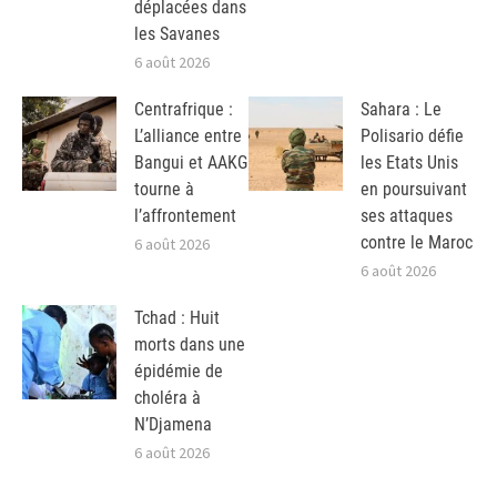
déplacées dans
les Savanes
6 août 2026
Centrafrique :
Sahara : Le
L’alliance entre
Polisario défie
Bangui et AAKG
les Etats Unis
tourne à
en poursuivant
l’affrontement
ses attaques
contre le Maroc
6 août 2026
6 août 2026
Tchad : Huit
morts dans une
épidémie de
choléra à
N’Djamena
6 août 2026