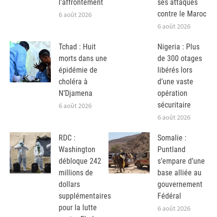
l’affrontement
ses attaques
contre le Maroc
6 août 2026
6 août 2026
Tchad : Huit
Nigeria : Plus
morts dans une
de 300 otages
épidémie de
libérés lors
choléra à
d’une vaste
N’Djamena
opération
sécuritaire
6 août 2026
6 août 2026
RDC :
Somalie :
Washington
Puntland
débloque 242
s’empare d’une
millions de
base alliée au
dollars
gouvernement
supplémentaires
Fédéral
pour la lutte
6 août 2026