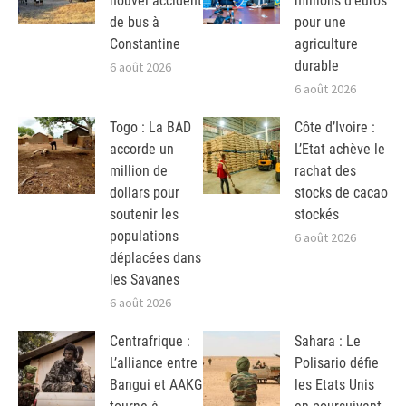
nouvel accident
millions d’euros
de bus à
pour une
Constantine
agriculture
durable
6 août 2026
6 août 2026
Togo : La BAD
Côte d’Ivoire :
accorde un
L’Etat achève le
million de
rachat des
dollars pour
stocks de cacao
soutenir les
stockés
populations
6 août 2026
déplacées dans
les Savanes
6 août 2026
Centrafrique :
Sahara : Le
L’alliance entre
Polisario défie
Bangui et AAKG
les Etats Unis