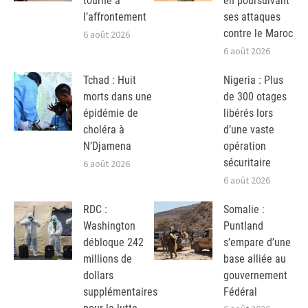
tourne à
en poursuivant
l’affrontement
ses attaques
contre le Maroc
6 août 2026
6 août 2026
Tchad : Huit
Nigeria : Plus
morts dans une
de 300 otages
épidémie de
libérés lors
choléra à
d’une vaste
N’Djamena
opération
sécuritaire
6 août 2026
6 août 2026
RDC :
Somalie :
Washington
Puntland
débloque 242
s’empare d’une
millions de
base alliée au
dollars
gouvernement
supplémentaires
Fédéral