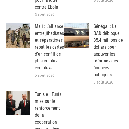
pour la lutte
6 août 2026
contre Ebola
6 août 2026
Mali : L’alliance
Sénégal : La
entre jihadistes
BAD débloque
et séparatistes
35,4 millions de
rebat les cartes
dollars pour
d’un conflit de
appuyer les
plus en plus
réformes des
complexe
finances
publiques
5 août 2026
5 août 2026
Tunisie : Tunis
mise sur le
renforcement
de la
coopération
avec la Libye