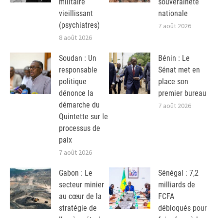
militaire
souveraineté
vieillissant
nationale
(psychiatres)
7 août 2026
8 août 2026
Soudan : Un
Bénin : Le
responsable
Sénat met en
politique
place son
dénonce la
premier bureau
démarche du
7 août 2026
Quintette sur le
processus de
paix
7 août 2026
Gabon : Le
Sénégal : 7,2
secteur minier
milliards de
au cœur de la
FCFA
stratégie de
débloqués pour