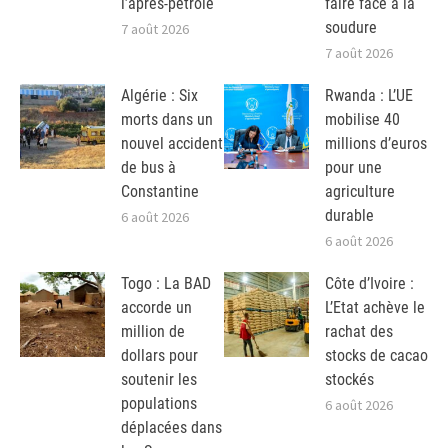
l’après-pétrole
faire face à la
soudure
7 août 2026
7 août 2026
Algérie : Six
Rwanda : L’UE
morts dans un
mobilise 40
nouvel accident
millions d’euros
de bus à
pour une
Constantine
agriculture
durable
6 août 2026
6 août 2026
Togo : La BAD
Côte d’Ivoire :
accorde un
L’Etat achève le
million de
rachat des
dollars pour
stocks de cacao
soutenir les
stockés
populations
6 août 2026
déplacées dans