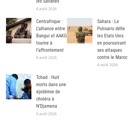
les Savanes
6 août 2026
Centrafrique :
Sahara : Le
L’alliance entre
Polisario défie
Bangui et AAKG
les Etats Unis
tourne à
en poursuivant
l’affrontement
ses attaques
contre le Maroc
6 août 2026
6 août 2026
Tchad : Huit
morts dans une
épidémie de
choléra à
N’Djamena
6 août 2026