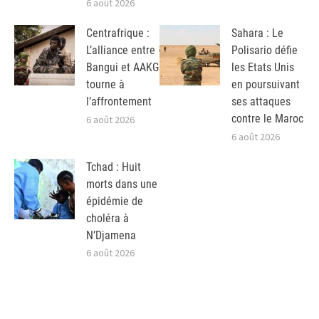
6 août 2026
Centrafrique :
Sahara : Le
L’alliance entre
Polisario défie
Bangui et AAKG
les Etats Unis
tourne à
en poursuivant
l’affrontement
ses attaques
contre le Maroc
6 août 2026
6 août 2026
Tchad : Huit
morts dans une
épidémie de
choléra à
N’Djamena
6 août 2026