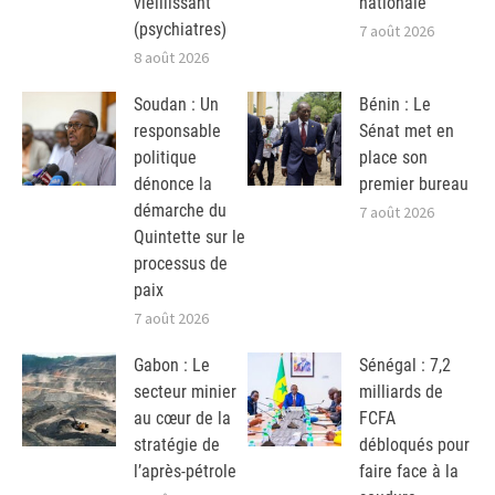
vieillissant
nationale
(psychiatres)
7 août 2026
8 août 2026
Soudan : Un
Bénin : Le
responsable
Sénat met en
politique
place son
dénonce la
premier bureau
démarche du
7 août 2026
Quintette sur le
processus de
paix
7 août 2026
Gabon : Le
Sénégal : 7,2
secteur minier
milliards de
au cœur de la
FCFA
stratégie de
débloqués pour
l’après-pétrole
faire face à la