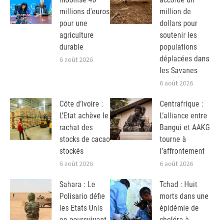
millions d’euros
million de
pour une
dollars pour
agriculture
soutenir les
durable
populations
déplacées dans
6 août 2026
les Savanes
6 août 2026
Côte d’Ivoire :
Centrafrique :
L’Etat achève le
L’alliance entre
rachat des
Bangui et AAKG
stocks de cacao
tourne à
stockés
l’affrontement
6 août 2026
6 août 2026
Sahara : Le
Tchad : Huit
Polisario défie
morts dans une
les Etats Unis
épidémie de
en poursuivant
choléra à