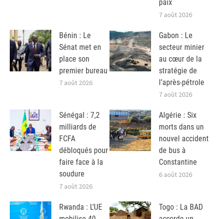
paix
7 août 2026
Bénin : Le
Gabon : Le
Sénat met en
secteur minier
place son
au cœur de la
premier bureau
stratégie de
l’après-pétrole
7 août 2026
7 août 2026
Sénégal : 7,2
Algérie : Six
milliards de
morts dans un
FCFA
nouvel accident
débloqués pour
de bus à
faire face à la
Constantine
soudure
6 août 2026
7 août 2026
Rwanda : L’UE
Togo : La BAD
mobilise 40
accorde un