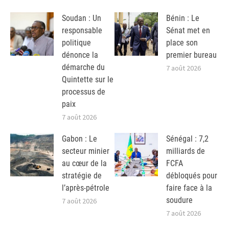
Soudan : Un
Bénin : Le
responsable
Sénat met en
politique
place son
dénonce la
premier bureau
démarche du
7 août 2026
Quintette sur le
processus de
paix
7 août 2026
Gabon : Le
Sénégal : 7,2
secteur minier
milliards de
au cœur de la
FCFA
stratégie de
débloqués pour
l’après-pétrole
faire face à la
soudure
7 août 2026
7 août 2026