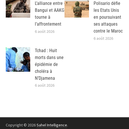
L’alliance entre
Polisario défie
Bangui et AAKG
les Etats Unis
tourne à
en poursuivant
l’affrontement
ses attaques
contre le Maroc
6 août 2026
6 août 2026
Tchad : Huit
morts dans une
épidémie de
choléra à
N’Djamena
6 août 2026
Copyright © 2026
Sahel Intelligence
.