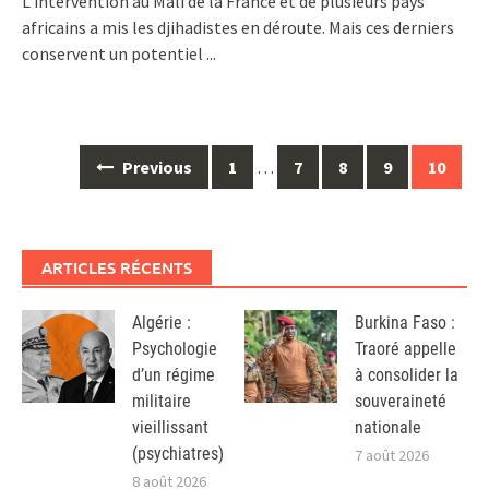
L’intervention au Mali de la France et de plusieurs pays
africains a mis les djihadistes en déroute. Mais ces derniers
conservent un potentiel
...
Posts
Previous
1
…
7
8
9
10
navigation
ARTICLES RÉCENTS
Algérie :
Burkina Faso :
Psychologie
Traoré appelle
d’un régime
à consolider la
militaire
souveraineté
vieillissant
nationale
(psychiatres)
7 août 2026
8 août 2026