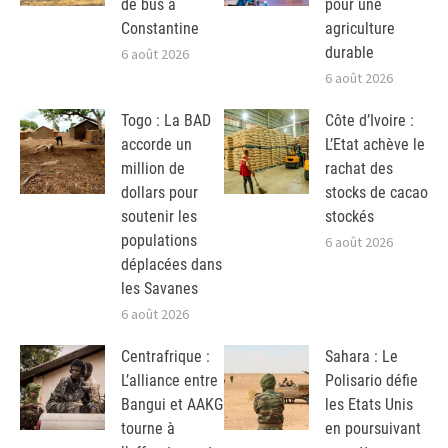
de bus à
pour une
Constantine
agriculture
durable
6 août 2026
6 août 2026
Togo : La BAD
Côte d’Ivoire :
accorde un
L’Etat achève le
million de
rachat des
dollars pour
stocks de cacao
soutenir les
stockés
populations
6 août 2026
déplacées dans
les Savanes
6 août 2026
Centrafrique :
Sahara : Le
L’alliance entre
Polisario défie
Bangui et AAKG
les Etats Unis
tourne à
en poursuivant