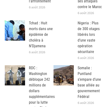
l’affrontement
ses attaques
contre le Maroc
6 août 2026
6 août 2026
Tchad : Huit
Nigeria : Plus
morts dans une
de 300 otages
épidémie de
libérés lors
choléra à
d’une vaste
N’Djamena
opération
sécuritaire
6 août 2026
6 août 2026
RDC :
Somalie :
Washington
Puntland
débloque 242
s’empare d’une
millions de
base alliée au
dollars
gouvernement
supplémentaires
Fédéral
pour la lutte
6 août 2026