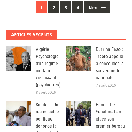
Posts
1
2
3
4
Next
navigation
ARTICLES RÉCENTS
Algérie :
Burkina Faso :
Psychologie
Traoré appelle
d’un régime
à consolider la
militaire
souveraineté
vieillissant
nationale
(psychiatres)
7 août 2026
8 août 2026
Soudan : Un
Bénin : Le
responsable
Sénat met en
politique
place son
dénonce la
premier bureau