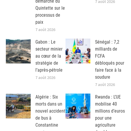
démarche du
7 août 2026
Quintette sur le
processus de
paix
7 août 2026
Gabon : Le
Sénégal : 7,2
secteur minier
milliards de
au cœur de la
FCFA
stratégie de
débloqués pour
l’après-pétrole
faire face à la
soudure
7 août 2026
7 août 2026
Algérie : Six
Rwanda : L’UE
morts dans un
mobilise 40
nouvel accident
millions d’euros
de bus à
pour une
Constantine
agriculture