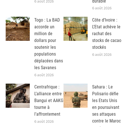
durable
6 août 2026
6 août 2026
Togo : La BAD
Côte d’Ivoire :
accorde un
L’Etat achève le
million de
rachat des
dollars pour
stocks de cacao
soutenir les
stockés
populations
6 août 2026
déplacées dans
les Savanes
6 août 2026
Centrafrique :
Sahara : Le
L’alliance entre
Polisario défie
Bangui et AAKG
les Etats Unis
tourne à
en poursuivant
l’affrontement
ses attaques
contre le Maroc
6 août 2026