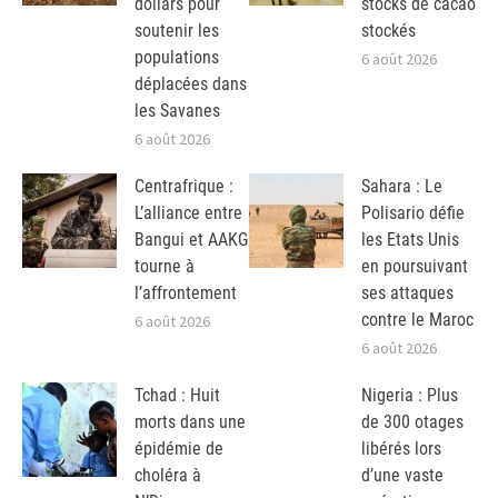
dollars pour
stocks de cacao
soutenir les
stockés
populations
6 août 2026
déplacées dans
les Savanes
6 août 2026
Centrafrique :
Sahara : Le
L’alliance entre
Polisario défie
Bangui et AAKG
les Etats Unis
tourne à
en poursuivant
l’affrontement
ses attaques
contre le Maroc
6 août 2026
6 août 2026
Tchad : Huit
Nigeria : Plus
morts dans une
de 300 otages
épidémie de
libérés lors
choléra à
d’une vaste