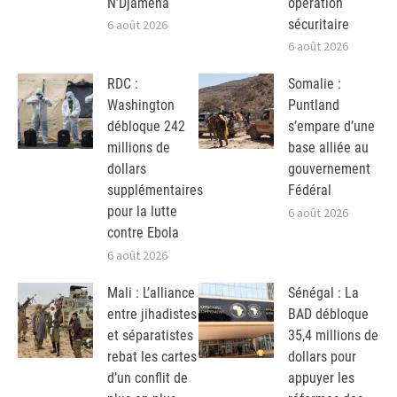
N’Djamena
opération
sécuritaire
6 août 2026
6 août 2026
RDC :
Somalie :
Washington
Puntland
débloque 242
s’empare d’une
millions de
base alliée au
dollars
gouvernement
supplémentaires
Fédéral
pour la lutte
6 août 2026
contre Ebola
6 août 2026
Mali : L’alliance
Sénégal : La
entre jihadistes
BAD débloque
et séparatistes
35,4 millions de
rebat les cartes
dollars pour
d’un conflit de
appuyer les