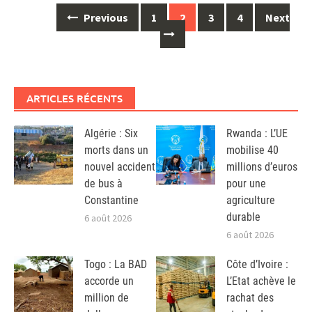
Posts
Previous
1
2
3
4
Next
navigation
ARTICLES RÉCENTS
Algérie : Six
Rwanda : L’UE
morts dans un
mobilise 40
nouvel accident
millions d’euros
de bus à
pour une
Constantine
agriculture
durable
6 août 2026
6 août 2026
Togo : La BAD
Côte d’Ivoire :
accorde un
L’Etat achève le
million de
rachat des