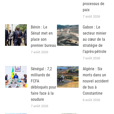
processus de
paix
7 août 2026
Bénin : Le
Gabon : Le
Sénat met en
secteur minier
place son
au cœur de la
premier bureau
stratégie de
l’après-pétrole
7 août 2026
7 août 2026
Sénégal : 7,2
Algérie : Six
milliards de
morts dans un
FCFA
nouvel accident
débloqués pour
de bus à
faire face à la
Constantine
soudure
6 août 2026
7 août 2026