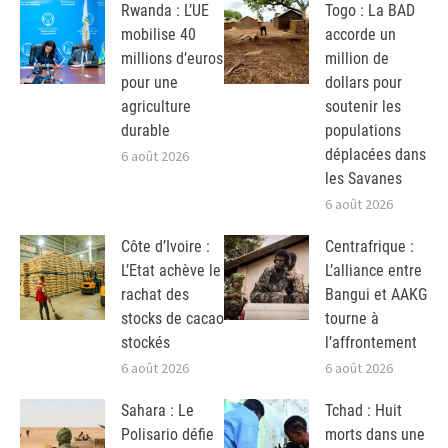
Rwanda : L’UE
Togo : La BAD
mobilise 40
accorde un
millions d’euros
million de
pour une
dollars pour
agriculture
soutenir les
durable
populations
déplacées dans
6 août 2026
les Savanes
6 août 2026
Côte d’Ivoire :
Centrafrique :
L’Etat achève le
L’alliance entre
rachat des
Bangui et AAKG
stocks de cacao
tourne à
stockés
l’affrontement
6 août 2026
6 août 2026
Sahara : Le
Tchad : Huit
Polisario défie
morts dans une