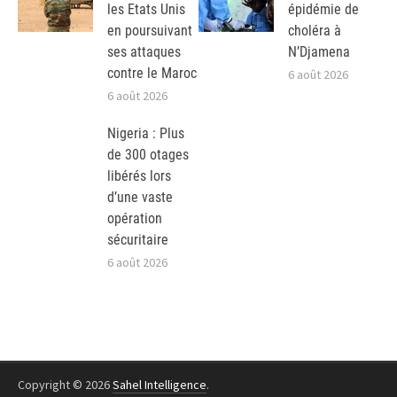
les Etats Unis
épidémie de
en poursuivant
choléra à
ses attaques
N’Djamena
contre le Maroc
6 août 2026
6 août 2026
Nigeria : Plus
de 300 otages
libérés lors
d’une vaste
opération
sécuritaire
6 août 2026
Copyright © 2026
Sahel Intelligence
.