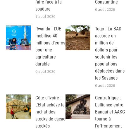
faire face à la
Constantine
soudure
6 août 2026
7 août 2026
Rwanda : L’UE
Togo : La BAD
mobilise 40
accorde un
millions d’euros
million de
pour une
dollars pour
agriculture
soutenir les
durable
populations
déplacées dans
6 août 2026
les Savanes
6 août 2026
Côte d’Ivoire :
Centrafrique :
L’Etat achève le
L’alliance entre
rachat des
Bangui et AAKG
stocks de cacao
tourne à
stockés
l’affrontement