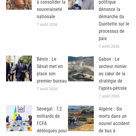
à consolider la
politique
souveraineté
dénonce la
nationale
démarche du
Quintette sur le
7 août 2026
processus de
paix
7 août 2026
Bénin : Le
Gabon : Le
Sénat met en
secteur minier
place son
au cœur de la
premier bureau
stratégie de
l’après-pétrole
7 août 2026
7 août 2026
Sénégal : 7,2
Algérie : Six
milliards de
morts dans un
FCFA
nouvel accident
débloqués pour
de bus à