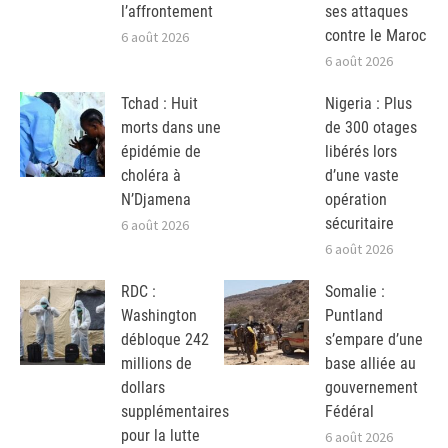
l’affrontement
ses attaques
contre le Maroc
6 août 2026
6 août 2026
Tchad : Huit
Nigeria : Plus
morts dans une
de 300 otages
épidémie de
libérés lors
choléra à
d’une vaste
N’Djamena
opération
sécuritaire
6 août 2026
6 août 2026
RDC :
Somalie :
Washington
Puntland
débloque 242
s’empare d’une
millions de
base alliée au
dollars
gouvernement
supplémentaires
Fédéral
pour la lutte
6 août 2026